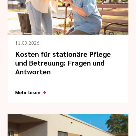
serer Arbeit
 Preislisten
tlinien
i der cts
11.03.2026
Kosten für stationäre Pflege
und Betreuung: Fragen und
Antworten
Mehr lesen