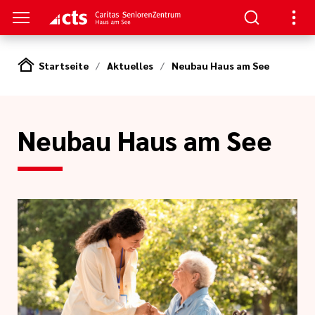
Startseite
Aktuelles
Neubau Haus am See
S
en
nen
Neubau Haus am See
am See
re
rkungsgesetz II
e Pflege
eranstaltungs
ge
nagement
itung