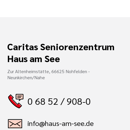
serer Arbeit
 Preislisten
tlinien
i der cts
Caritas Seniorenzentrum
Haus am See
Zur Altenheimstätte, 66625 Nohfelden -
Neunkirchen/Nahe
0 68 52 / 908-0
info@haus-am-see.de