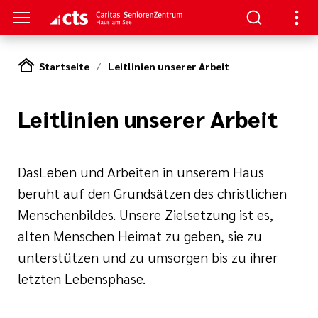
Startseite
Leitlinien unserer Arbeit
S
Leitlinien unserer Arbeit
en
nen
am See
re
rkungsgesetz II
Das
Leben und Arbeiten in unserem Haus
beruht auf den Grundsätzen des christlichen
e Pflege
Menschenbildes. Unsere Zielsetzung ist es,
alten Menschen Heimat zu geben, sie zu
eranstaltungs
ge
unterstützen und zu umsorgen bis zu ihrer
letzten Lebensphase.
nagement
itung