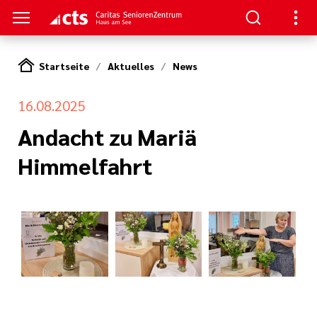
Startseite
Aktuelles
News
S
16.08.2025
en
nen
Andacht zu Mariä
Himmelfahrt
am See
re
rkungsgesetz II
e Pflege
eranstaltungs
ge
nagement
itung